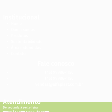
Institucional
Home
Quem somos
Produtos
Sustentabilidade
Áreas atendidas
Contato
Fale conosco
(45) 99986-1156
(45) 99986-1156
vendas@alfaplast.com.br
Atendimento
De segunda à sexta-feira