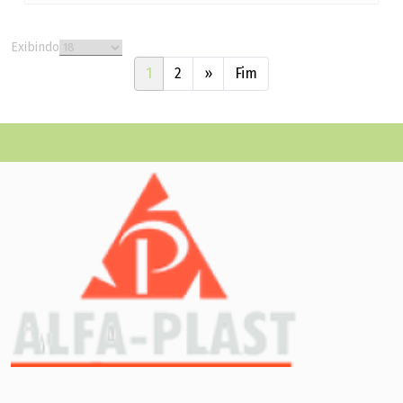
Exibindo
1
2
»
Fim