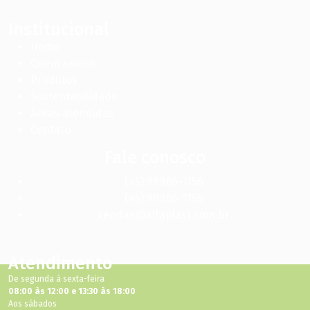
Institucional
Home
Quem somos
Produtos
Sustentabilidade
Áreas atendidas
Contato
Fale conosco
(45) 99986-1156
(45) 99986-1156
vendas@alfaplast.com.br
Atendimento
De segunda à sexta-feira
08:00 às 12:00 e 13:30 às 18:00
Aos sábados