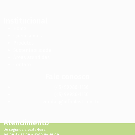
Institucional
Home
Quem somos
Produtos
Sustentabilidade
Áreas atendidas
Contato
Fale conosco
(45) 99986-1156
(45) 99986-1156
vendas@alfaplast.com.br
Atendimento
De segunda à sexta-feira