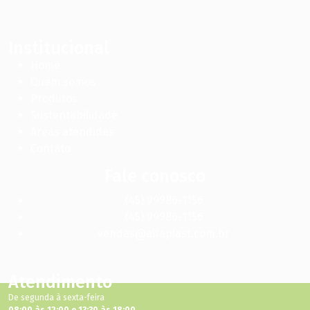
Institucional
Home
Quem somos
Produtos
Sustentabilidade
Áreas atendidas
Contato
Fale conosco
(45) 99986-1156
(45) 99986-1156
vendas@alfaplast.com.br
Atendimento
De segunda à sexta-feira