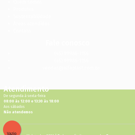
Quem somos
Produtos
Sustentabilidade
Áreas atendidas
Contato
Fale conosco
(45) 99986-1156
(45) 99986-1156
vendas@alfaplast.com.br
Atendimento
De segunda à sexta-feira
08:00 às 12:00 e 13:30 às 18:00
Aos sábados
Não atendemos
Vazio